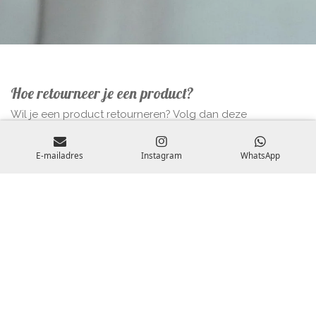
Hoe retourneer je een product?
Wil je een product retourneren? Volg dan deze
eenvoudige stappen. Stuur een e-mail naar
info@littlelavender.nl met daarin je e-mailadres,
E-mailadres
Instagram
WhatsApp
bestelnummer en eventueel de reden van herroeping (dit
is optioneel, maar helpt ons onze service te verbeteren).
Zorg ervoor dat het product ongedragen en in de
originele staat is bij retourzending. Zodra we je melding
hebben ontvangen, voorzien we je van verdere instructies.