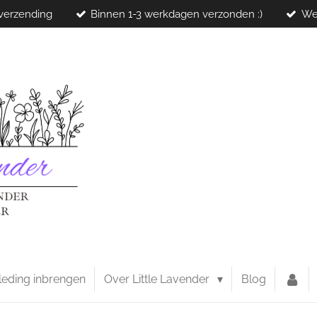
 verzending
Binnen 1-3 werkdagen verzonden :)
We
leding inbrengen
Over Little Lavender
Blog