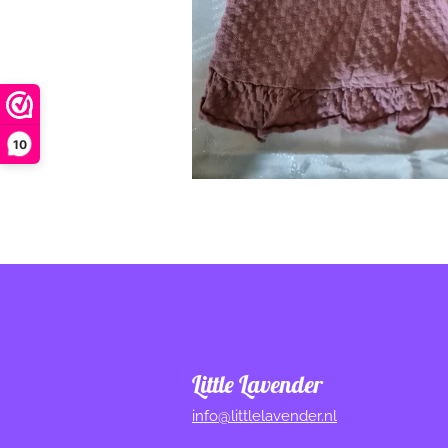
10
Little Lavender
info@littlelavender.nl