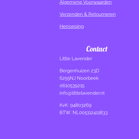
Algemene Voorwaarden
Verzenden & Retourneren
Herroeping
Contact
Little Lavender
Bergenhuizen 23D
6255NJ Noorbeek
0610539215
info@littlelavender.nl
KvK: 94803269
BTW: NL005112411B33