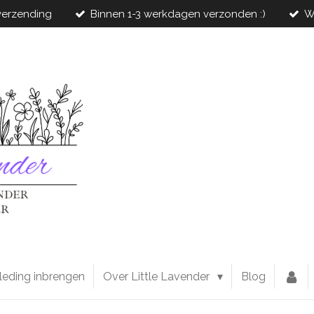
 verzending
Binnen 1-3 werkdagen verzonden :)
W
leding inbrengen
Over Little Lavender
Blog