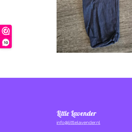
10
Little Lavender
info@littlelavender.nl