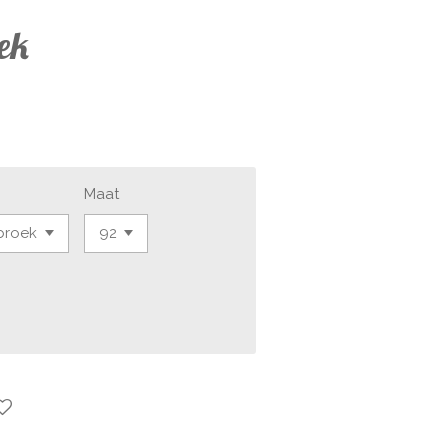
ek
Maat