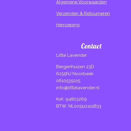
Algemene Voorwaarden
Verzenden & Retourneren
Herroeping
Contact
Little Lavender
Bergenhuizen 23D
6255NJ Noorbeek
0610539215
info@littlelavender.nl
KvK: 94803269
BTW: NL005112411B33