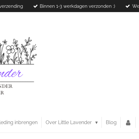
 verzending
Binnen 1-3 werkdagen verzonden :)
We
leding inbrengen
Over Little Lavender
Blog