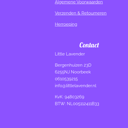
Algemene Voorwaarden
Verzenden & Retourneren
Herroeping
Contact
Little Lavender
Bergenhuizen 23D
6255NJ Noorbeek
0610539215
info@littlelavender.nl
KvK: 94803269
BTW: NL005112411B33