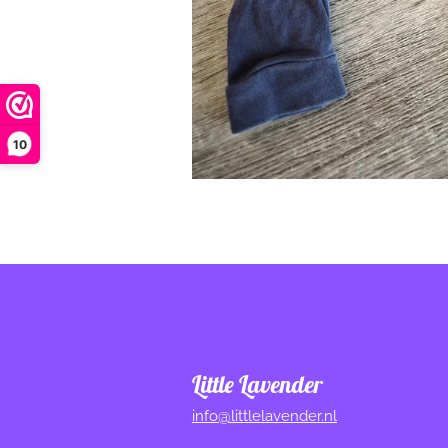
10
Little Lavender
info@littlelavender.nl