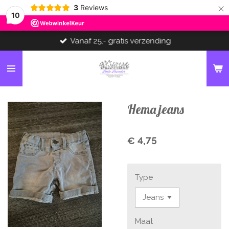
×
3
Reviews
10
Vanaf 25,- gratis verzending
Hema jeans
€ 4,75
Type
Maat