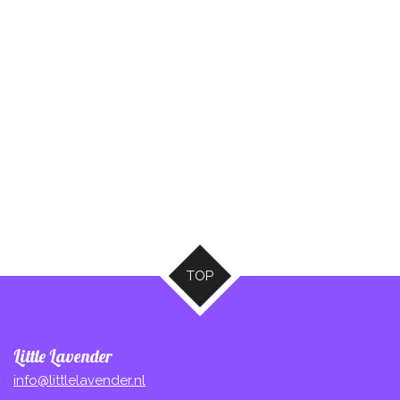
TOP
Little Lavender
info@littlelavender.nl