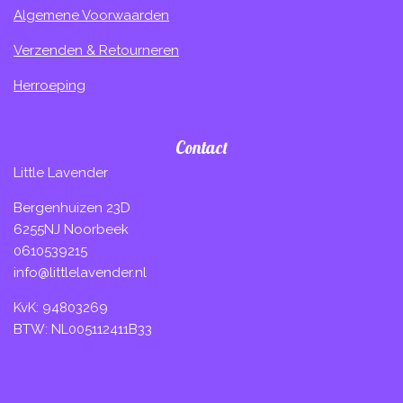
Algemene Voorwaarden
Verzenden & Retourneren
Herroeping
Contact
Little Lavender
Bergenhuizen 23D
6255NJ Noorbeek
0610539215
info@littlelavender.nl
KvK: 94803269
BTW: NL005112411B33