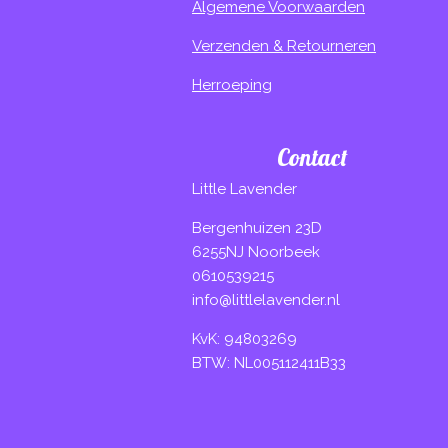
Algemene Voorwaarden
Verzenden & Retourneren
Herroeping
Contact
Little Lavender
Bergenhuizen 23D
6255NJ Noorbeek
0610539215
info@littlelavender.nl
KvK: 94803269
BTW: NL005112411B33