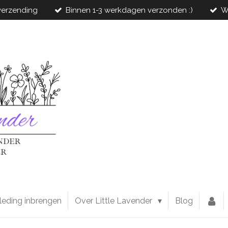
 verzending
Binnen 1-3 werkdagen verzonden :)
W
leding inbrengen
Over Little Lavender
Blog