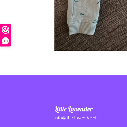
10
Little Lavender
info@littlelavender.nl