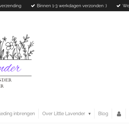
 verzending
Binnen 1-3 werkdagen verzonden :)
We
leding inbrengen
Over Little Lavender
Blog