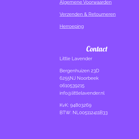
Algemene Voorwaarden
Verzenden & Retourneren
Herroeping
Contact
Little Lavender
Bergenhuizen 23D
6255NJ Noorbeek
0610539215
info@littlelavender.nl
KvK: 94803269
BTW: NL005112411B33