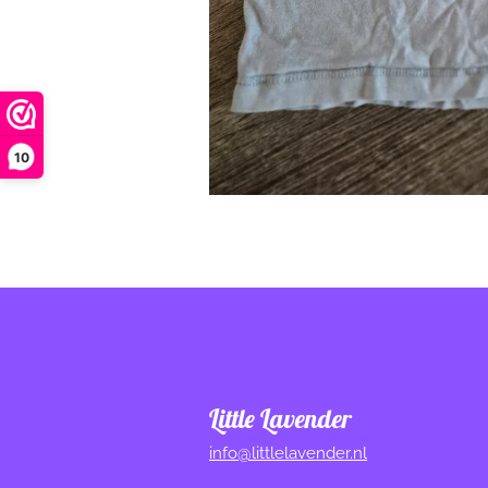
10
Little Lavender
info@littlelavender.nl