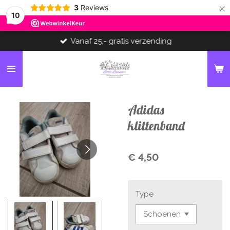
×
3
Reviews
10
Vanaf 25,- gratis verzending
Adidas
klittenband
€ 4,50
Type