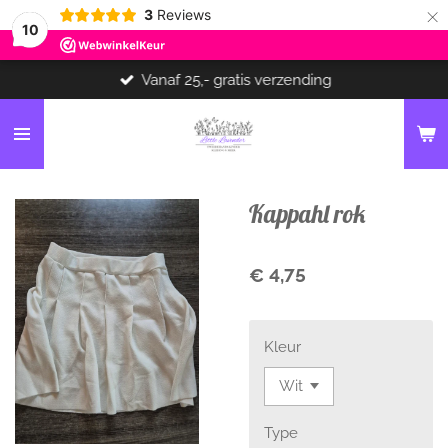
×
3
Reviews
10
Vanaf 25,- gratis verzending
Kappahl rok
€ 4,75
Kleur
Type