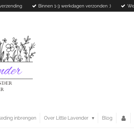
 verzending
Binnen 1-3 werkdagen verzonden :)
We
leding inbrengen
Over Little Lavender
Blog