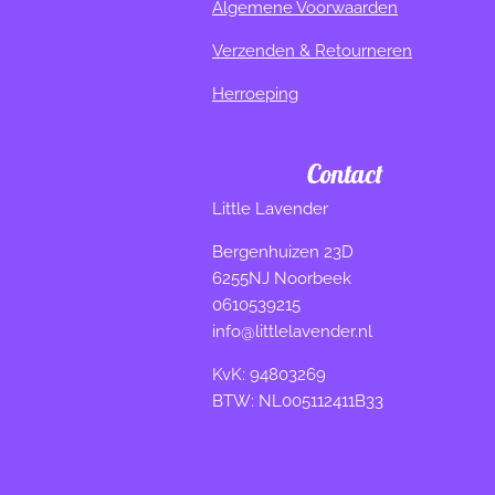
Algemene Voorwaarden
Verzenden & Retourneren
Herroeping
Contact
Little Lavender
Bergenhuizen 23D
6255NJ Noorbeek
0610539215
info@littlelavender.nl
KvK: 94803269
BTW: NL005112411B33