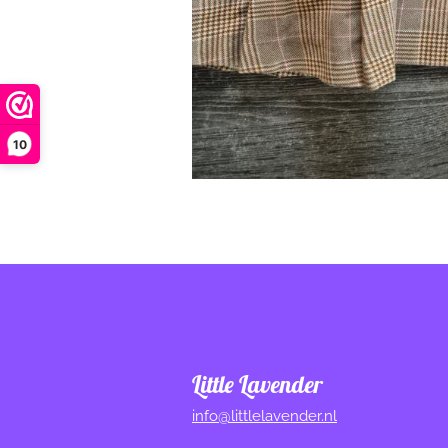
10
Little Lavender
info@littlelavender.nl