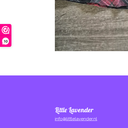
10
Little Lavender
info@littlelavender.nl