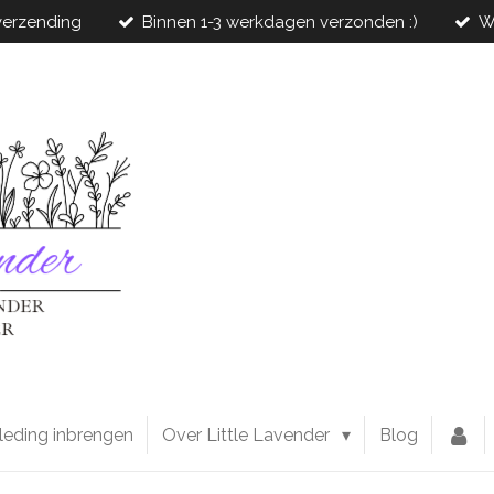
 verzending
Binnen 1-3 werkdagen verzonden :)
W
leding inbrengen
Over Little Lavender
Blog