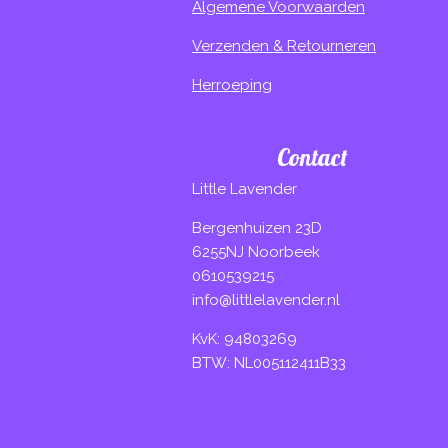
Algemene Voorwaarden
Verzenden & Retourneren
Herroeping
Contact
Little Lavender
Bergenhuizen 23D
6255NJ Noorbeek
0610539215
info@littlelavender.nl
KvK: 94803269
BTW: NL005112411B33