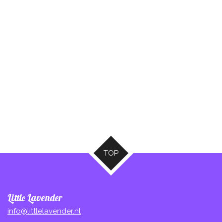
TOP
Little Lavender
info@littlelavender.nl