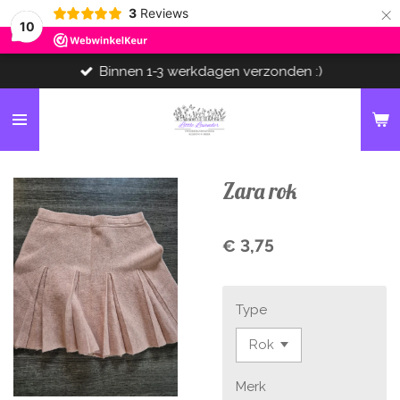
×
3
Reviews
10
Binnen 1-3 werkdagen verzonden :)
Zara rok
€ 3,75
Type
Merk