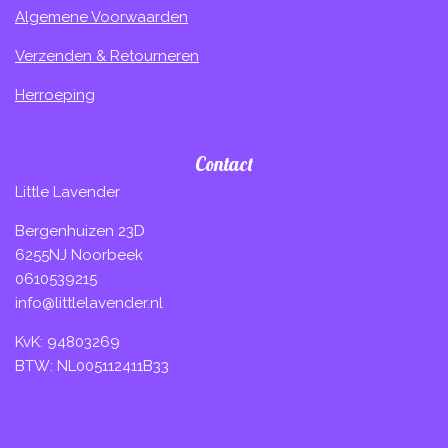
Algemene Voorwaarden
Verzenden & Retourneren
Herroeping
Contact
Little Lavender
Bergenhuizen 23D
6255NJ Noorbeek
0610539215
info@littlelavender.nl
KvK: 94803269
BTW: NL005112411B33