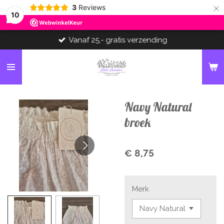
×
3
Reviews
10
Vanaf 25,- gratis verzending
Navy Natural
broek
€ 8,75
Merk