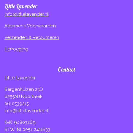
Little Lavender
info@littlelavender.nl
Algemene Voorwaarden
Verzenden & Retourneren
Herroeping
Contact
Little Lavender
Bergenhuizen 23D
6255NJ Noorbeek
0610539215
info@littlelavender.nl
KvK: 94803269
BTW: NL005112411B33