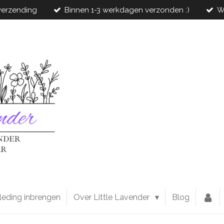
 verzending
Binnen 1-3 werkdagen verzonden :)
W
leding inbrengen
Over Little Lavender
Blog