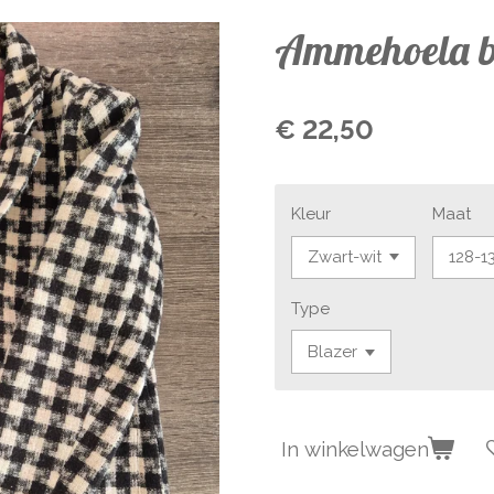
Ammehoela b
€ 22,50
Kleur
Maat
Type
In winkelwagen