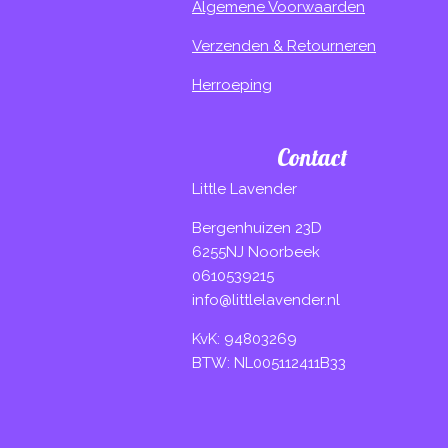
Algemene Voorwaarden
Verzenden & Retourneren
Herroeping
Contact
Little Lavender
Bergenhuizen 23D
6255NJ Noorbeek
0610539215
info@littlelavender.nl
KvK: 94803269
BTW: NL005112411B33