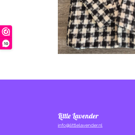
10
Little Lavender
info@littlelavender.nl