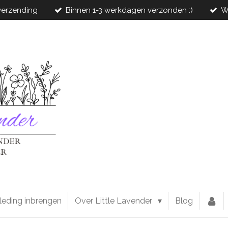
 verzending
Binnen 1-3 werkdagen verzonden :)
W
leding inbrengen
Over Little Lavender
Blog