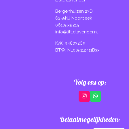
Bergenhuizen 23D
6255NJ Noorbeek
0610539215
info@littlelavender.nl
KvK: 94803269
BTW: NL005112411B33
Volg ons op;
I
W
n
h
s
a
t
t
Betaalmogelijkheden:
a
s
g
A