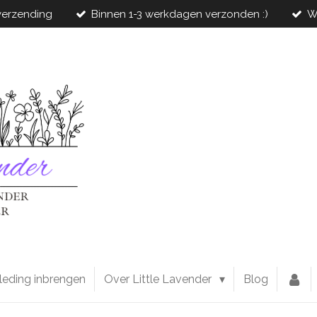
 verzending
Binnen 1-3 werkdagen verzonden :)
W
leding inbrengen
Over Little Lavender
Blog