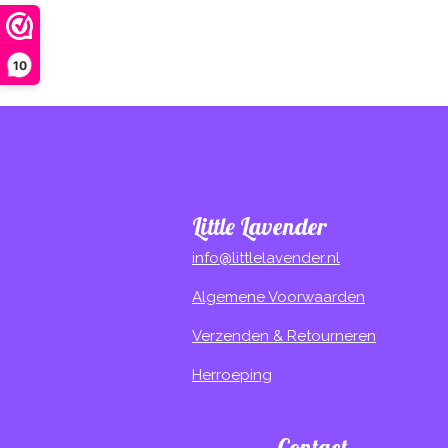
10
Little Lavender
info@littlelavender.nl
Algemene Voorwaarden
Verzenden & Retourneren
Herroeping
Contact