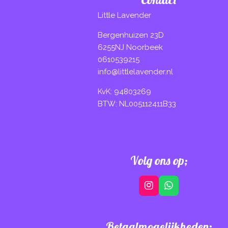
Little Lavender
Bergenhuizen 23D
6255NJ Noorbeek
0610539215
info@littlelavender.nl
KvK: 94803269
BTW: NL005112411B33
Volg ons op;
I
W
n
h
s
a
t
t
Betaalmogelijkheden:
a
s