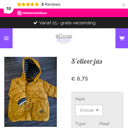
×
3
Reviews
10
Vanaf 25,- gratis verzending
S'oliver jas
€ 6,75
Merk
Type
Maat