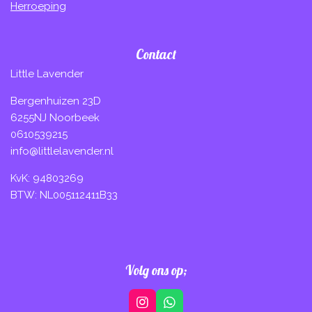
Herroeping
Contact
Little Lavender
Bergenhuizen 23D
6255NJ Noorbeek
0610539215
info@littlelavender.nl
KvK: 94803269
BTW: NL005112411B33
Volg ons op;
I
W