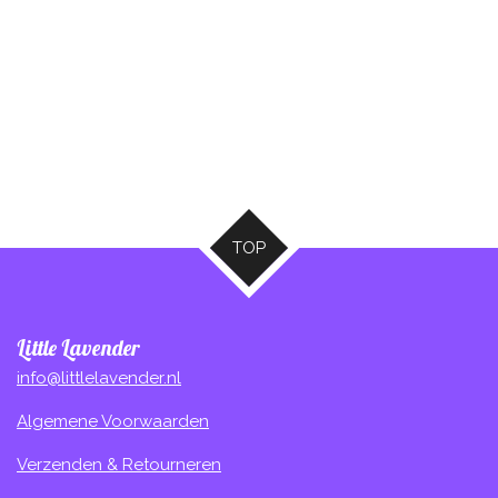
TOP
Little Lavender
info@littlelavender.nl
Algemene Voorwaarden
Verzenden & Retourneren