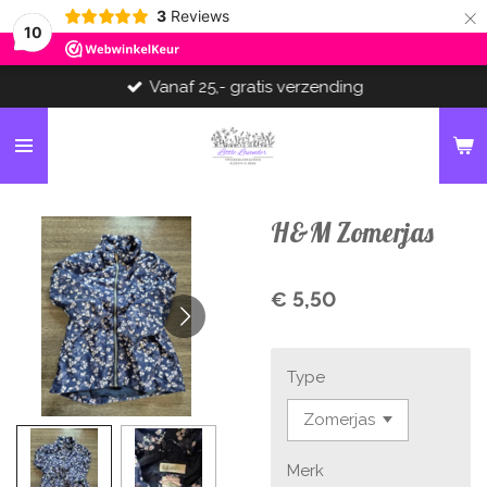
×
3
Reviews
10
Vanaf 25,- gratis verzending
H&M Zomerjas
€ 5,50
Type
Merk