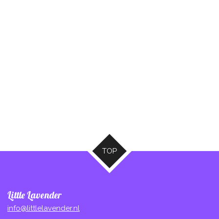
TOP
Little Lavender
info@littlelavender.nl