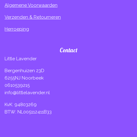
Algemene Voorwaarden
Verzenden & Retourneren
Herroeping
Contact
Little Lavender
Bergenhuizen 23D
6255NJ Noorbeek
0610539215
info@littlelavender.nl
KvK: 94803269
BTW: NL005112411B33