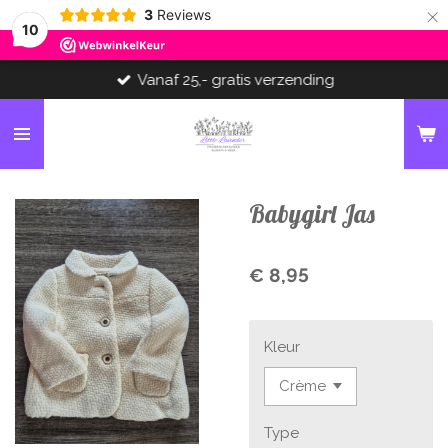
×
3
Reviews
10
Vanaf 25,- gratis verzending
Babygirl Jas
€ 8,95
Kleur
Type