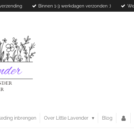
 verzending
Binnen 1-3 werkdagen verzonden :)
We
leding inbrengen
Over Little Lavender
Blog