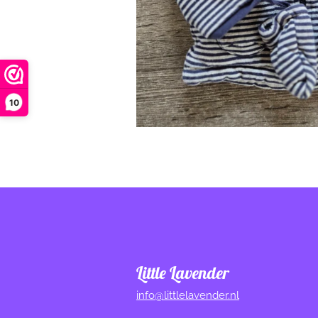
10
Little Lavender
info@littlelavender.nl