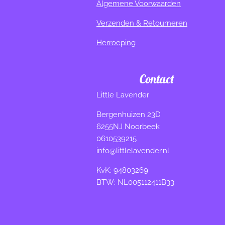
Algemene Voorwaarden
Verzenden & Retourneren
Herroeping
Contact
Little Lavender
Bergenhuizen 23D
6255NJ Noorbeek
0610539215
info@littlelavender.nl
KvK: 94803269
BTW: NL005112411B33