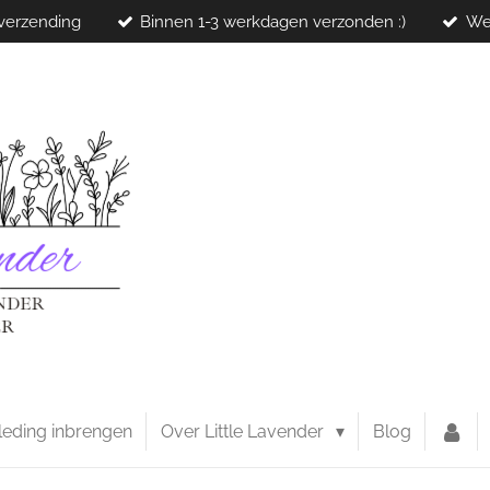
 verzending
Binnen 1-3 werkdagen verzonden :)
We
leding inbrengen
Over Little Lavender
Blog