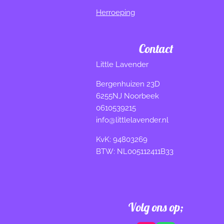
Herroeping
Contact
Little Lavender
Bergenhuizen 23D
6255NJ Noorbeek
0610539215
info@littlelavender.nl
KvK: 94803269
BTW: NL005112411B33
Volg ons op;