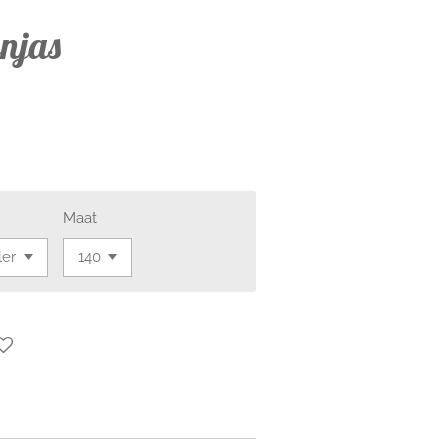
njas
Maat