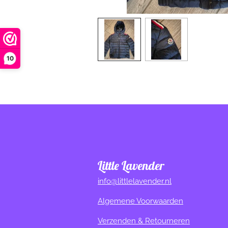
10
Little Lavender
info@littlelavender.nl
Algemene Voorwaarden
Verzenden & Retourneren