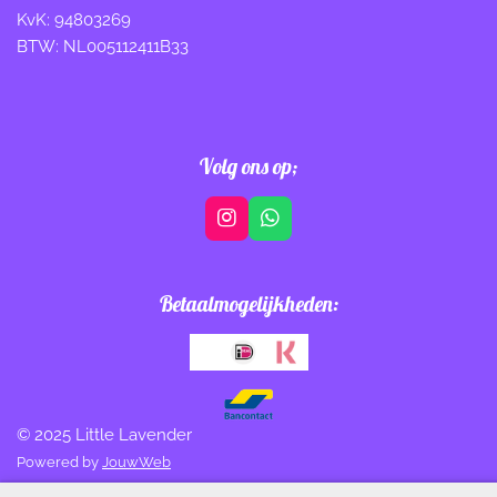
KvK: 94803269
BTW: NL005112411B33
Volg ons op;
I
W
n
h
s
a
t
t
Betaalmogelijkheden:
a
s
g
A
r
p
a
p
m
© 2025 Little Lavender
Powered by
JouwWeb