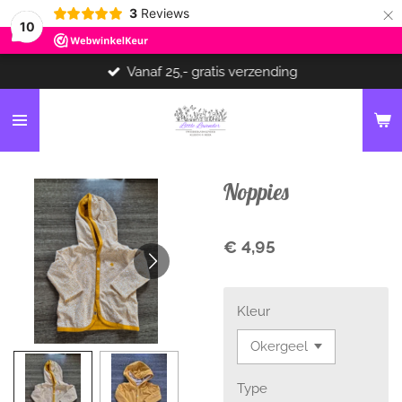
×
3
Reviews
10
Vanaf 25,- gratis verzending
Noppies
€ 4,95
Kleur
Type