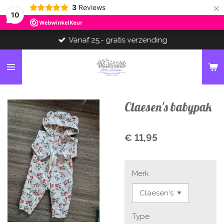
×
3
Reviews
10
Vanaf 25,- gratis verzending
Claesen's babypak
€ 11,95
Merk
Type