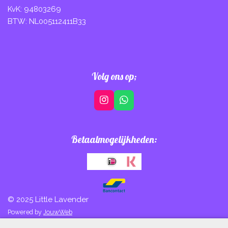
KvK: 94803269
BTW: NL005112411B33
Volg ons op;
I
W
n
h
s
a
t
t
Betaalmogelijkheden:
a
s
g
A
r
p
a
p
m
© 2025 Little Lavender
Powered by
JouwWeb