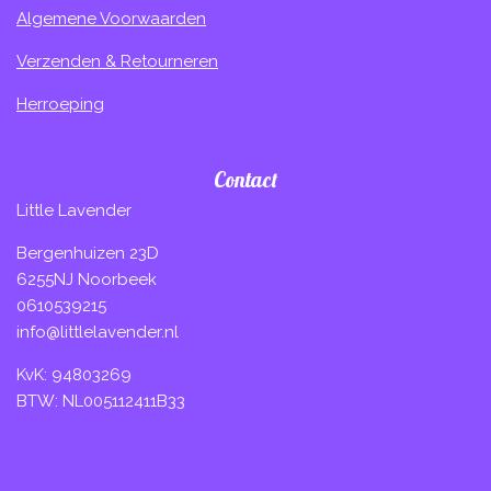
Algemene Voorwaarden
Verzenden & Retourneren
Herroeping
Contact
Little Lavender
Bergenhuizen 23D
6255NJ Noorbeek
0610539215
info@littlelavender.nl
KvK: 94803269
BTW: NL005112411B33