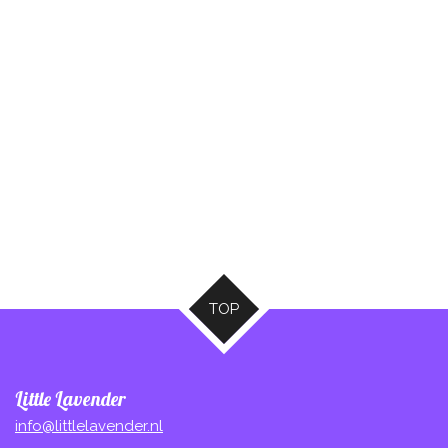
TOP
Little Lavender
info@littlelavender.nl