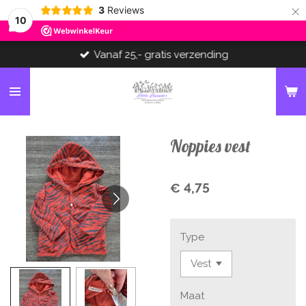
×
3
Reviews
10
Vanaf 25,- gratis verzending
Noppies vest
€ 4,75
Type
Maat