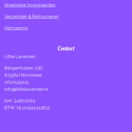
Algemene Voorwaarden
Verzenden & Retourneren
Herroeping
Contact
Little Lavender
Bergenhuizen 23D
6255NJ Noorbeek
0610539215
info@littlelavender.nl
KvK: 94803269
BTW: NL005112411B33