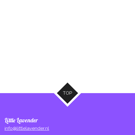
TOP
Little Lavender
info@littlelavender.nl