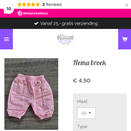
×
3
Reviews
10
Vanaf 25,- gratis verzending
Hema broek
€ 4,50
Maat
Type